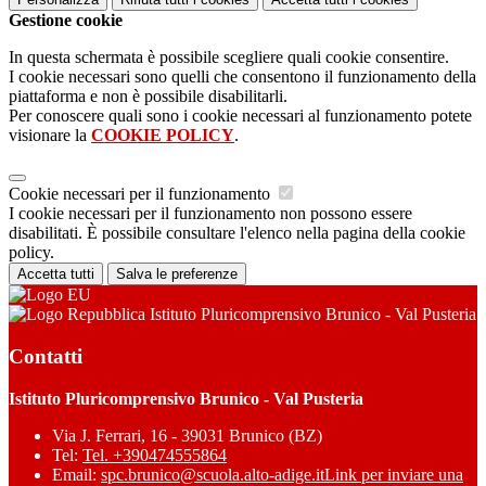
Gestione cookie
In questa schermata è possibile scegliere quali cookie consentire.
I cookie necessari sono quelli che consentono il funzionamento della
piattaforma e non è possibile disabilitarli.
Per conoscere quali sono i cookie necessari al funzionamento potete
visionare la
COOKIE POLICY
.
Cookie necessari per il funzionamento
I cookie necessari per il funzionamento non possono essere
disabilitati. È possibile consultare l'elenco nella pagina della cookie
policy.
Accetta tutti
Salva le preferenze
Istituto Pluricomprensivo Brunico - Val Pusteria
Contatti
Istituto Pluricomprensivo Brunico - Val Pusteria
Via J. Ferrari, 16 - 39031 Brunico (BZ)
Tel:
Tel. +390474555864
Email:
spc.brunico@scuola.alto-adige.it
Link per inviare una