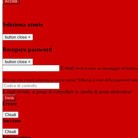
-
Entra con SPID
Entra con CIE
Seleziona utente
button close
×
Recupero password
button close
×
E-mail
Verrà inviato un messaggio all'indirizz
Non hai una e-mail associata al nome utente? Effettua il reset della password tram
E-mail inviata, si prega di controllare la casella di posta elettronica!
Errore
Chiudi
Successo
Chiudi
Informazione