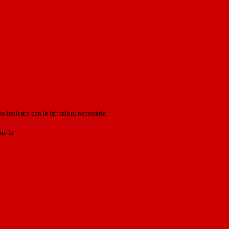
o indicato con le istruzioni necessarie.
ite la
Login Spaggiari