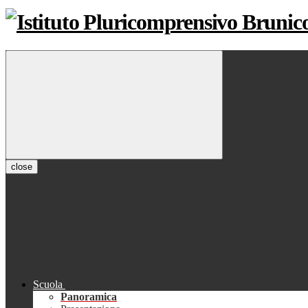
close
Scuola
Panoramica