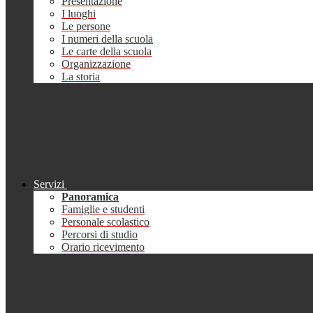
Presentazione
I luoghi
Le persone
I numeri della scuola
Le carte della scuola
Organizzazione
La storia
Servizi
Panoramica
Famiglie e studenti
Personale scolastico
Percorsi di studio
Orario ricevimento