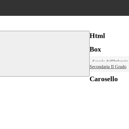
Html
Box
Scuola dell'Infanzi
Secondaria II Grado
Carosello