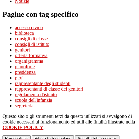
Notizie
Pagine con tag specifico
accesso civico
biblioteca
consigli di classe
consigli di istituto
genitori
offerta formativa
organigramma
pianoforte
presidenza
ptof
rappresentante degli studenti
rappresentanti di classe dei genitori
regolamento d'istituto
scuola dell'infanzia
segreteria
Questo sito o gli strumenti terzi da questo utilizzati si avvalgono di
cookie necessari al funzionamento ed utili alle finalità illustrate nella
COOKIE POLICY
.
Personalizza
Rifiuta tutti
i cookies
Accetta tutti
i cookies