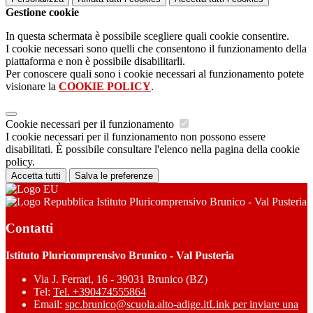
Gestione cookie
In questa schermata è possibile scegliere quali cookie consentire.
I cookie necessari sono quelli che consentono il funzionamento della
piattaforma e non è possibile disabilitarli.
Per conoscere quali sono i cookie necessari al funzionamento potete
visionare la
COOKIE POLICY
.
Cookie necessari per il funzionamento
I cookie necessari per il funzionamento non possono essere
disabilitati. È possibile consultare l'elenco nella pagina della cookie
policy.
Accetta tutti
Salva le preferenze
Istituto Pluricomprensivo Brunico - Val Pusteria
Contatti
Istituto Pluricomprensivo Brunico - Val Pusteria
Via J. Ferrari, 16 - 39031 Brunico (BZ)
Tel:
Tel. +390474555864
Email:
spc.brunico@scuola.alto-adige.it
Link per inviare una