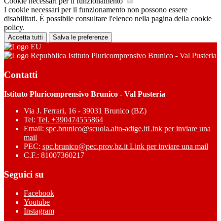
Cookie necessari per il funzionamento
I cookie necessari per il funzionamento non possono essere
disabilitati. È possibile consultare l'elenco nella pagina della cookie
policy.
Accetta tutti
Salva le preferenze
Istituto Pluricomprensivo Brunico - Val Pusteria
Contatti
Istituto Pluricomprensivo Brunico - Val Pusteria
Via J. Ferrari, 16 - 39031 Brunico (BZ)
Tel:
Tel. +390474555864
Email:
spc.brunico@scuola.alto-adige.it
Link per inviare una
mail
PEC:
spc.brunico@pec.prov.bz.it
Link per inviare una mail
C.F.: 81007360217
Seguici su
Facebook
Youtube
Instagram