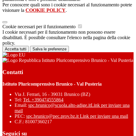
Per conoscere quali sono i cookie necessari al funzionamento potete
visionare la
COOKIE POLICY
.
Cookie necessari per il funzionamento
I cookie necessari per il funzionamento non possono essere
disabilitati. È possibile consultare l'elenco nella pagina della cookie
policy.
Accetta tutti
Salva le preferenze
Istituto Pluricomprensivo Brunico - Val Pusteria
Contatti
Istituto Pluricomprensivo Brunico - Val Pusteria
Via J. Ferrari, 16 - 39031 Brunico (BZ)
Tel:
Tel. +390474555864
Email:
spc.brunico@scuola.alto-adige.it
Link per inviare una
mail
PEC:
spc.brunico@pec.prov.bz.it
Link per inviare una mail
C.F.: 81007360217
Seguici su