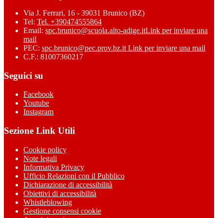
Via J. Ferrari, 16 - 39031 Brunico (BZ)
Tel:
Tel. +390474555864
Email:
spc.brunico@scuola.alto-adige.it
Link per inviare una
mail
PEC:
spc.brunico@pec.prov.bz.it
Link per inviare una mail
C.F.: 81007360217
Seguici su
Facebook
Youtube
Instagram
Sezione Link Utili
Cookie policy
Note legali
Informativa Privacy
Ufficio Relazioni con il Pubblico
Dichiarazione di accessibilità
Obiettivi di accessibilità
Whistleblowing
Gestione consensi cookie