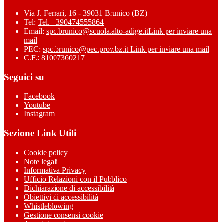
Via J. Ferrari, 16 - 39031 Brunico (BZ)
Tel:
Tel. +390474555864
Email:
spc.brunico@scuola.alto-adige.it
Link per inviare una
mail
PEC:
spc.brunico@pec.prov.bz.it
Link per inviare una mail
C.F.: 81007360217
Seguici su
Facebook
Youtube
Instagram
Sezione Link Utili
Cookie policy
Note legali
Informativa Privacy
Ufficio Relazioni con il Pubblico
Dichiarazione di accessibilità
Obiettivi di accessibilità
Whistleblowing
Gestione consensi cookie