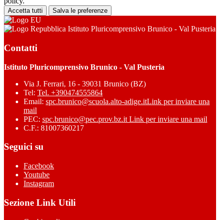
policy.
Accetta tutti
Salva le preferenze
Istituto Pluricomprensivo Brunico - Val Pusteria
Contatti
Istituto Pluricomprensivo Brunico - Val Pusteria
Via J. Ferrari, 16 - 39031 Brunico (BZ)
Tel:
Tel. +390474555864
Email:
spc.brunico@scuola.alto-adige.it
Link per inviare una
mail
PEC:
spc.brunico@pec.prov.bz.it
Link per inviare una mail
C.F.: 81007360217
Seguici su
Facebook
Youtube
Instagram
Sezione Link Utili