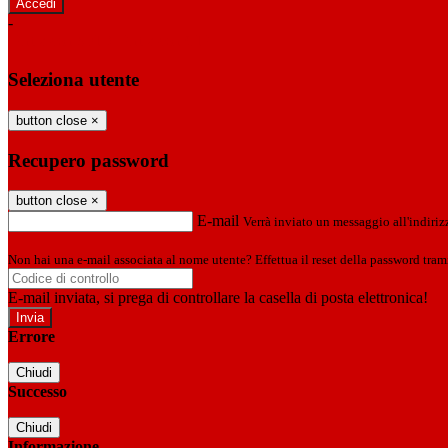
-
Entra con SPID
Entra con CIE
Seleziona utente
button close
×
Recupero password
button close
×
E-mail
Verrà inviato un messaggio all'indirizz
Non hai una e-mail associata al nome utente? Effettua il reset della password tram
E-mail inviata, si prega di controllare la casella di posta elettronica!
Errore
Chiudi
Successo
Chiudi
Informazione