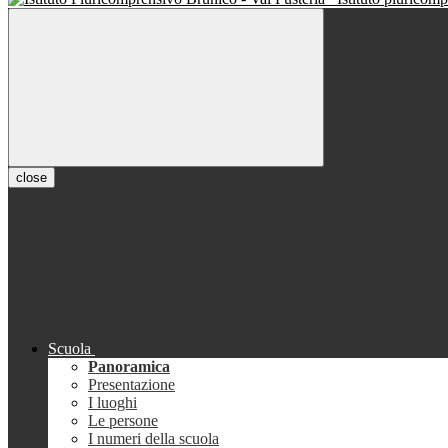
close
Scuola
Panoramica
Presentazione
I luoghi
Le persone
I numeri della scuola