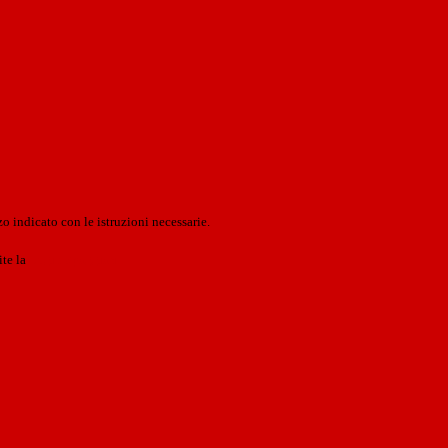
o indicato con le istruzioni necessarie.
ite la
Login Spaggiari