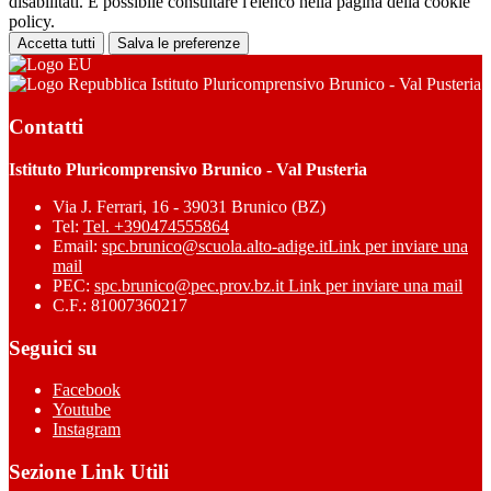
disabilitati. È possibile consultare l'elenco nella pagina della cookie
policy.
Accetta tutti
Salva le preferenze
Istituto Pluricomprensivo Brunico - Val Pusteria
Contatti
Istituto Pluricomprensivo Brunico - Val Pusteria
Via J. Ferrari, 16 - 39031 Brunico (BZ)
Tel:
Tel. +390474555864
Email:
spc.brunico@scuola.alto-adige.it
Link per inviare una
mail
PEC:
spc.brunico@pec.prov.bz.it
Link per inviare una mail
C.F.: 81007360217
Seguici su
Facebook
Youtube
Instagram
Sezione Link Utili