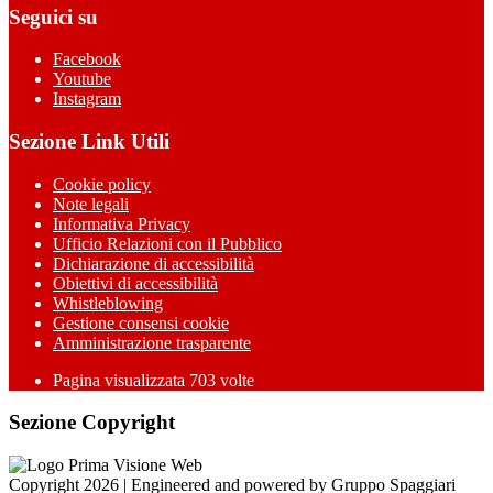
Seguici su
Facebook
Youtube
Instagram
Sezione Link Utili
Cookie policy
Note legali
Informativa Privacy
Ufficio Relazioni con il Pubblico
Dichiarazione di accessibilità
Obiettivi di accessibilità
Whistleblowing
Gestione consensi cookie
Amministrazione trasparente
Pagina visualizzata
703
volte
Sezione Copyright
Copyright 2026 | Engineered and powered by Gruppo Spaggiari