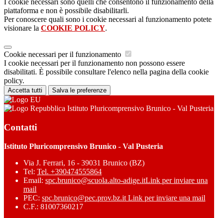
I cookie necessari sono quelli che consentono il funzionamento della
piattaforma e non è possibile disabilitarli.
Per conoscere quali sono i cookie necessari al funzionamento potete
visionare la
COOKIE POLICY
.
Cookie necessari per il funzionamento
I cookie necessari per il funzionamento non possono essere
disabilitati. È possibile consultare l'elenco nella pagina della cookie
policy.
Accetta tutti
Salva le preferenze
Istituto Pluricomprensivo Brunico - Val Pusteria
Contatti
Istituto Pluricomprensivo Brunico - Val Pusteria
Via J. Ferrari, 16 - 39031 Brunico (BZ)
Tel:
Tel. +390474555864
Email:
spc.brunico@scuola.alto-adige.it
Link per inviare una
mail
PEC:
spc.brunico@pec.prov.bz.it
Link per inviare una mail
C.F.: 81007360217