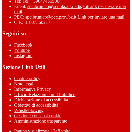
Tel:
Tel. +390474555864
Email:
spc.brunico@scuola.alto-adige.it
Link per inviare una
mail
PEC:
spc.brunico@pec.prov.bz.it
Link per inviare una mail
C.F.: 81007360217
Seguici su
Facebook
Youtube
Instagram
Sezione Link Utili
Cookie policy
Note legali
Informativa Privacy
Ufficio Relazioni con il Pubblico
Dichiarazione di accessibilità
Obiettivi di accessibilità
Whistleblowing
Gestione consensi cookie
Amministrazione trasparente
Pagina visualizzata
1248
volte