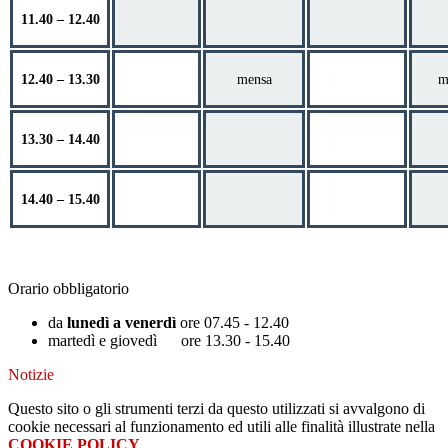
11.40 – 12.40
12.40 – 13.30
mensa
m
13.30 – 14.40
14.40 – 15.40
Orario obbligatorio
da
lunedì a venerdì
ore 07.45 - 12.40
martedì e giovedì ore 13.30 - 15.40
Notizie
Questo sito o gli strumenti terzi da questo utilizzati si avvalgono di
cookie necessari al funzionamento ed utili alle finalità illustrate nella
COOKIE POLICY
.