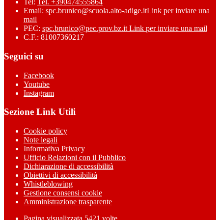
Tel:
Tel. +390474555864
Email:
spc.brunico@scuola.alto-adige.it
Link per inviare una
mail
PEC:
spc.brunico@pec.prov.bz.it
Link per inviare una mail
C.F.: 81007360217
Seguici su
Facebook
Youtube
Instagram
Sezione Link Utili
Cookie policy
Note legali
Informativa Privacy
Ufficio Relazioni con il Pubblico
Dichiarazione di accessibilità
Obiettivi di accessibilità
Whistleblowing
Gestione consensi cookie
Amministrazione trasparente
Pagina visualizzata
5421
volte