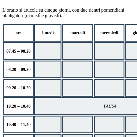
L’orario si articola su cinque giorni, con due rientri pomeridiani
obbligatori (martedì e giovedì).
ore
lunedì
martedì
mercoledì
gi
07.45 – 08.20
08.20 – 09.20
09.20 – 10.20
10.20 – 10.40
PAUSA
10.40 – 11.40