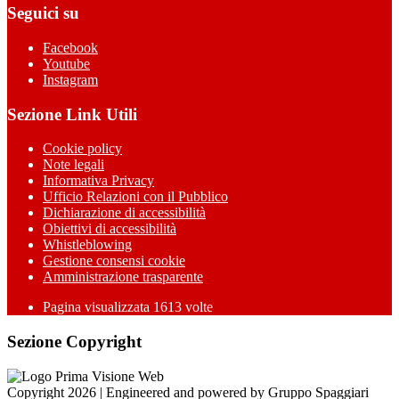
Seguici su
Facebook
Youtube
Instagram
Sezione Link Utili
Cookie policy
Note legali
Informativa Privacy
Ufficio Relazioni con il Pubblico
Dichiarazione di accessibilità
Obiettivi di accessibilità
Whistleblowing
Gestione consensi cookie
Amministrazione trasparente
Pagina visualizzata
1613
volte
Sezione Copyright
Copyright 2026 | Engineered and powered by Gruppo Spaggiari