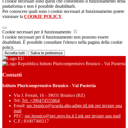
I cookie necessari sono quelli che consentono il funzionamento della
piattaforma e non è possibile disabilitarli.
Per conoscere quali sono i cookie necessari al funzionamento potete
visionare la
COOKIE POLICY
.
Cookie necessari per il funzionamento
I cookie necessari per il funzionamento non possono essere
disabilitati. È possibile consultare l'elenco nella pagina della cookie
policy.
Accetta tutti
Salva le preferenze
Istituto Pluricomprensivo Brunico - Val Pusteria
Contatti
Istituto Pluricomprensivo Brunico - Val Pusteria
Via J. Ferrari, 16 - 39031 Brunico (BZ)
Tel:
Tel. +390474555864
Email:
spc.brunico@scuola.alto-adige.it
Link per inviare una
mail
PEC:
spc.brunico@pec.prov.bz.it
Link per inviare una mail
C.F.: 81007360217