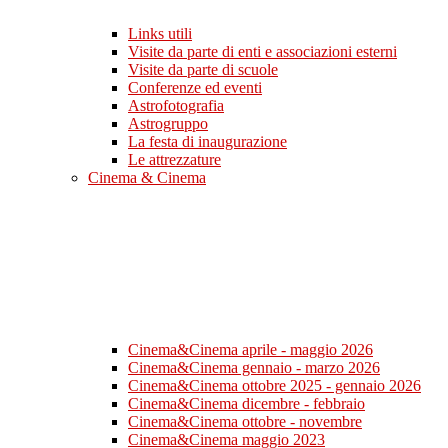
Links utili
Visite da parte di enti e associazioni esterni
Visite da parte di scuole
Conferenze ed eventi
Astrofotografia
Astrogruppo
La festa di inaugurazione
Le attrezzature
Cinema & Cinema
Cinema&Cinema aprile - maggio 2026
Cinema&Cinema gennaio - marzo 2026
Cinema&Cinema ottobre 2025 - gennaio 2026
Cinema&Cinema dicembre - febbraio
Cinema&Cinema ottobre - novembre
Cinema&Cinema maggio 2023