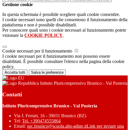
Gestione cookie
In questa schermata è possibile scegliere quali cookie consentire.
I cookie necessari sono quelli che consentono il funzionamento della
piattaforma e non è possibile disabilitarli.
Per conoscere quali sono i cookie necessari al funzionamento potete
visionare la
COOKIE POLICY
.
Cookie necessari per il funzionamento
I cookie necessari per il funzionamento non possono essere
disabilitati. È possibile consultare l'elenco nella pagina della cookie
policy.
Accetta tutti
Salva le preferenze
Istituto Pluricomprensivo Brunico - Val Pusteria
Contatti
Istituto Pluricomprensivo Brunico - Val Pusteria
Via J. Ferrari, 16 - 39031 Brunico (BZ)
Tel:
Tel. +390474555864
Email:
spc.brunico@scuola.alto-adige.it
Link per inviare una