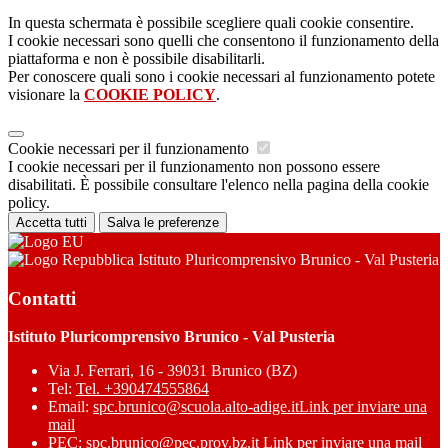
In questa schermata è possibile scegliere quali cookie consentire.
I cookie necessari sono quelli che consentono il funzionamento della
piattaforma e non è possibile disabilitarli.
Per conoscere quali sono i cookie necessari al funzionamento potete
visionare la
COOKIE POLICY
.
Cookie necessari per il funzionamento
I cookie necessari per il funzionamento non possono essere
disabilitati. È possibile consultare l'elenco nella pagina della cookie
policy.
Accetta tutti
Salva le preferenze
Istituto Pluricomprensivo Brunico - Val Pusteria
Contatti
Istituto Pluricomprensivo Brunico - Val Pusteria
Via J. Ferrari, 16 - 39031 Brunico (BZ)
Tel:
Tel. +390474555864
Email:
spc.brunico@scuola.alto-adige.it
Link per inviare una
mail
PEC:
spc.brunico@pec.prov.bz.it
Link per inviare una mail