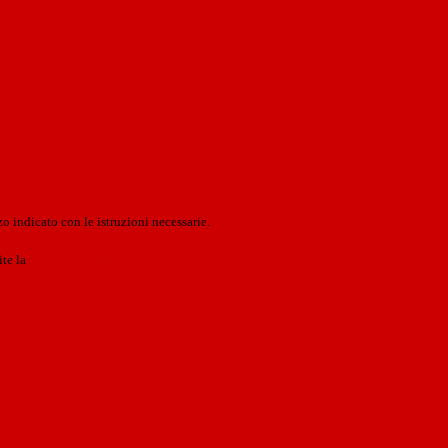
o indicato con le istruzioni necessarie.
ite la
Login Spaggiari