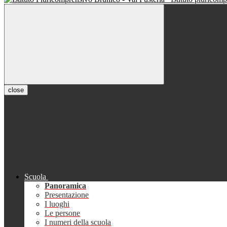
close
Scuola
Panoramica
Presentazione
I luoghi
Le persone
I numeri della scuola