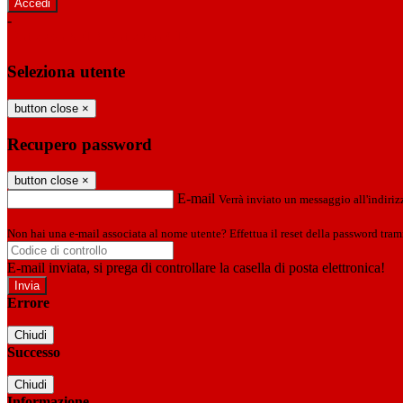
-
Entra con SPID
Entra con CIE
Seleziona utente
button close
×
Recupero password
button close
×
E-mail
Verrà inviato un messaggio all'indirizz
Non hai una e-mail associata al nome utente? Effettua il reset della password tram
E-mail inviata, si prega di controllare la casella di posta elettronica!
Errore
Chiudi
Successo
Chiudi
Informazione