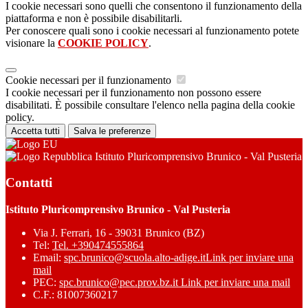
I cookie necessari sono quelli che consentono il funzionamento della
piattaforma e non è possibile disabilitarli.
Per conoscere quali sono i cookie necessari al funzionamento potete
visionare la
COOKIE POLICY
.
Cookie necessari per il funzionamento
I cookie necessari per il funzionamento non possono essere
disabilitati. È possibile consultare l'elenco nella pagina della cookie
policy.
Accetta tutti
Salva le preferenze
Istituto Pluricomprensivo Brunico - Val Pusteria
Contatti
Istituto Pluricomprensivo Brunico - Val Pusteria
Via J. Ferrari, 16 - 39031 Brunico (BZ)
Tel:
Tel. +390474555864
Email:
spc.brunico@scuola.alto-adige.it
Link per inviare una
mail
PEC:
spc.brunico@pec.prov.bz.it
Link per inviare una mail
C.F.: 81007360217