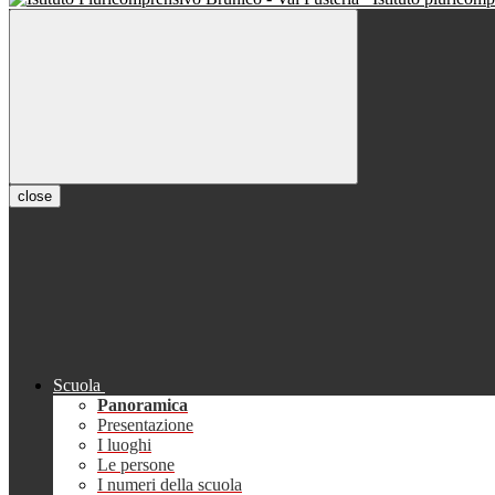
close
Scuola
Panoramica
Presentazione
I luoghi
Le persone
I numeri della scuola