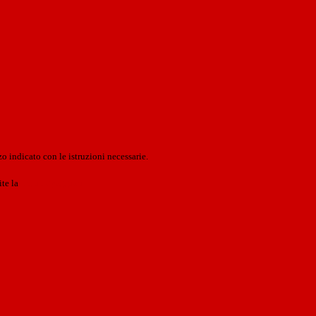
o indicato con le istruzioni necessarie.
ite la
Login Spaggiari