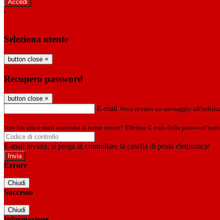
-
Entra con SPID
Entra con CIE
Seleziona utente
button close
×
Recupero password
button close
×
E-mail
Verrà inviato un messaggio all'indirizz
Non hai una e-mail associata al nome utente? Effettua il reset della password tram
E-mail inviata, si prega di controllare la casella di posta elettronica!
Errore
Chiudi
Successo
Chiudi
Informazione