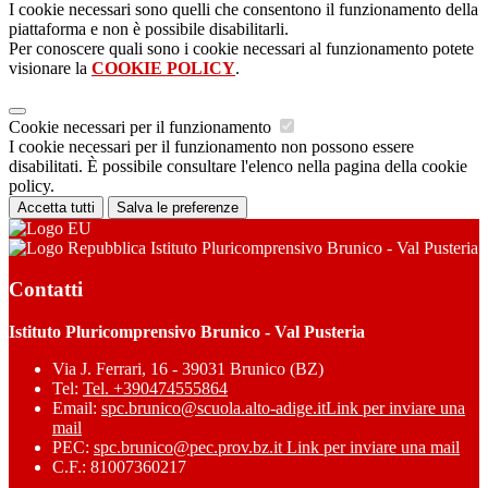
I cookie necessari sono quelli che consentono il funzionamento della
piattaforma e non è possibile disabilitarli.
Per conoscere quali sono i cookie necessari al funzionamento potete
visionare la
COOKIE POLICY
.
Cookie necessari per il funzionamento
I cookie necessari per il funzionamento non possono essere
disabilitati. È possibile consultare l'elenco nella pagina della cookie
policy.
Accetta tutti
Salva le preferenze
Istituto Pluricomprensivo Brunico - Val Pusteria
Contatti
Istituto Pluricomprensivo Brunico - Val Pusteria
Via J. Ferrari, 16 - 39031 Brunico (BZ)
Tel:
Tel. +390474555864
Email:
spc.brunico@scuola.alto-adige.it
Link per inviare una
mail
PEC:
spc.brunico@pec.prov.bz.it
Link per inviare una mail
C.F.: 81007360217