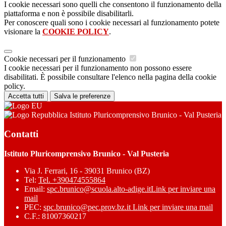
I cookie necessari sono quelli che consentono il funzionamento della
piattaforma e non è possibile disabilitarli.
Per conoscere quali sono i cookie necessari al funzionamento potete
visionare la
COOKIE POLICY
.
Cookie necessari per il funzionamento
I cookie necessari per il funzionamento non possono essere
disabilitati. È possibile consultare l'elenco nella pagina della cookie
policy.
Accetta tutti
Salva le preferenze
Istituto Pluricomprensivo Brunico - Val Pusteria
Contatti
Istituto Pluricomprensivo Brunico - Val Pusteria
Via J. Ferrari, 16 - 39031 Brunico (BZ)
Tel:
Tel. +390474555864
Email:
spc.brunico@scuola.alto-adige.it
Link per inviare una
mail
PEC:
spc.brunico@pec.prov.bz.it
Link per inviare una mail
C.F.: 81007360217