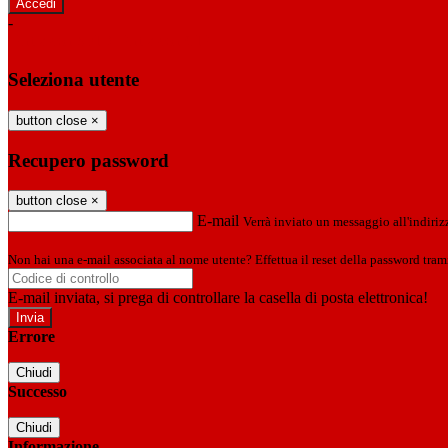
-
Entra con SPID
Entra con CIE
Seleziona utente
button close
×
Recupero password
button close
×
E-mail
Verrà inviato un messaggio all'indirizz
Non hai una e-mail associata al nome utente? Effettua il reset della password tram
E-mail inviata, si prega di controllare la casella di posta elettronica!
Errore
Chiudi
Successo
Chiudi
Informazione