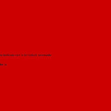
o indicato con le istruzioni necessarie.
ite la
Login Spaggiari