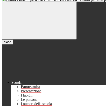
close
Scuola
Panoramica
Presentazione
I luoghi
Le persone
I numeri della scuola