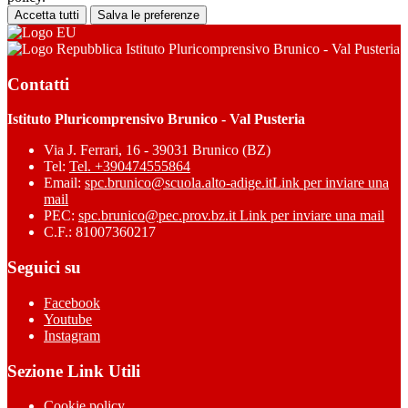
Accetta tutti
Salva le preferenze
Istituto Pluricomprensivo Brunico - Val Pusteria
Contatti
Istituto Pluricomprensivo Brunico - Val Pusteria
Via J. Ferrari, 16 - 39031 Brunico (BZ)
Tel:
Tel. +390474555864
Email:
spc.brunico@scuola.alto-adige.it
Link per inviare una
mail
PEC:
spc.brunico@pec.prov.bz.it
Link per inviare una mail
C.F.: 81007360217
Seguici su
Facebook
Youtube
Instagram
Sezione Link Utili
Cookie policy