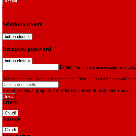
-
Entra con SPID
Entra con CIE
Seleziona utente
button close
×
Recupero password
button close
×
E-mail
Verrà inviato un messaggio all'indirizz
Non hai una e-mail associata al nome utente? Effettua il reset della password tram
E-mail inviata, si prega di controllare la casella di posta elettronica!
Errore
Chiudi
Successo
Chiudi
Informazione