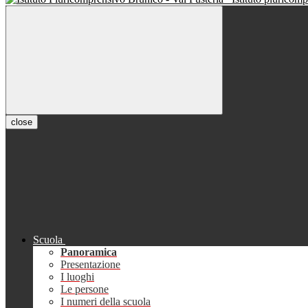
close
Scuola
Panoramica
Presentazione
I luoghi
Le persone
I numeri della scuola