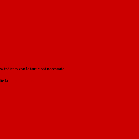
o indicato con le istruzioni necessarie.
ite la
Login Spaggiari