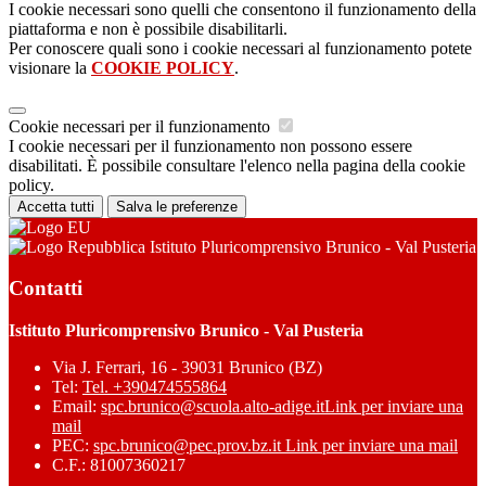
I cookie necessari sono quelli che consentono il funzionamento della
piattaforma e non è possibile disabilitarli.
Per conoscere quali sono i cookie necessari al funzionamento potete
visionare la
COOKIE POLICY
.
Cookie necessari per il funzionamento
I cookie necessari per il funzionamento non possono essere
disabilitati. È possibile consultare l'elenco nella pagina della cookie
policy.
Accetta tutti
Salva le preferenze
Istituto Pluricomprensivo Brunico - Val Pusteria
Contatti
Istituto Pluricomprensivo Brunico - Val Pusteria
Via J. Ferrari, 16 - 39031 Brunico (BZ)
Tel:
Tel. +390474555864
Email:
spc.brunico@scuola.alto-adige.it
Link per inviare una
mail
PEC:
spc.brunico@pec.prov.bz.it
Link per inviare una mail
C.F.: 81007360217