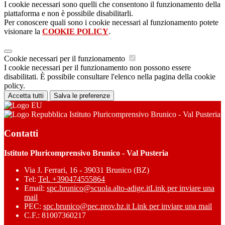
I cookie necessari sono quelli che consentono il funzionamento della
piattaforma e non è possibile disabilitarli.
Per conoscere quali sono i cookie necessari al funzionamento potete
visionare la
COOKIE POLICY
.
Cookie necessari per il funzionamento
I cookie necessari per il funzionamento non possono essere
disabilitati. È possibile consultare l'elenco nella pagina della cookie
policy.
Accetta tutti
Salva le preferenze
Istituto Pluricomprensivo Brunico - Val Pusteria
Contatti
Istituto Pluricomprensivo Brunico - Val Pusteria
Via J. Ferrari, 16 - 39031 Brunico (BZ)
Tel:
Tel. +390474555864
Email:
spc.brunico@scuola.alto-adige.it
Link per inviare una
mail
PEC:
spc.brunico@pec.prov.bz.it
Link per inviare una mail
C.F.: 81007360217