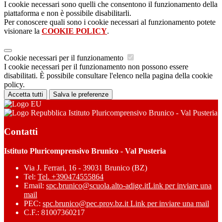
I cookie necessari sono quelli che consentono il funzionamento della
piattaforma e non è possibile disabilitarli.
Per conoscere quali sono i cookie necessari al funzionamento potete
visionare la
COOKIE POLICY
.
Cookie necessari per il funzionamento
I cookie necessari per il funzionamento non possono essere
disabilitati. È possibile consultare l'elenco nella pagina della cookie
policy.
Accetta tutti
Salva le preferenze
Istituto Pluricomprensivo Brunico - Val Pusteria
Contatti
Istituto Pluricomprensivo Brunico - Val Pusteria
Via J. Ferrari, 16 - 39031 Brunico (BZ)
Tel:
Tel. +390474555864
Email:
spc.brunico@scuola.alto-adige.it
Link per inviare una
mail
PEC:
spc.brunico@pec.prov.bz.it
Link per inviare una mail
C.F.: 81007360217