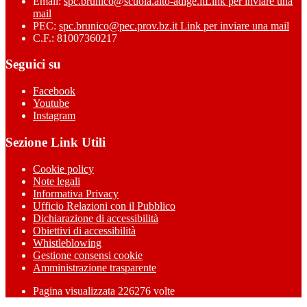
Email:
spc.brunico@scuola.alto-adige.it
Link per inviare una
mail
PEC:
spc.brunico@pec.prov.bz.it
Link per inviare una mail
C.F.: 81007360217
Seguici su
Facebook
Youtube
Instagram
Sezione Link Utili
Cookie policy
Note legali
Informativa Privacy
Ufficio Relazioni con il Pubblico
Dichiarazione di accessibilità
Obiettivi di accessibilità
Whistleblowing
Gestione consensi cookie
Amministrazione trasparente
Pagina visualizzata
226276
volte