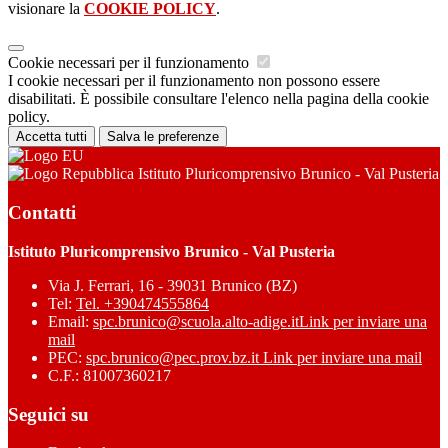
visionare la
COOKIE POLICY
.
Cookie necessari per il funzionamento
I cookie necessari per il funzionamento non possono essere
disabilitati. È possibile consultare l'elenco nella pagina della cookie
policy.
Accetta tutti
Salva le preferenze
Istituto Pluricomprensivo Brunico - Val Pusteria
Contatti
Istituto Pluricomprensivo Brunico - Val Pusteria
Via J. Ferrari, 16 - 39031 Brunico (BZ)
Tel:
Tel. +390474555864
Email:
spc.brunico@scuola.alto-adige.it
Link per inviare una
mail
PEC:
spc.brunico@pec.prov.bz.it
Link per inviare una mail
C.F.: 81007360217
Seguici su